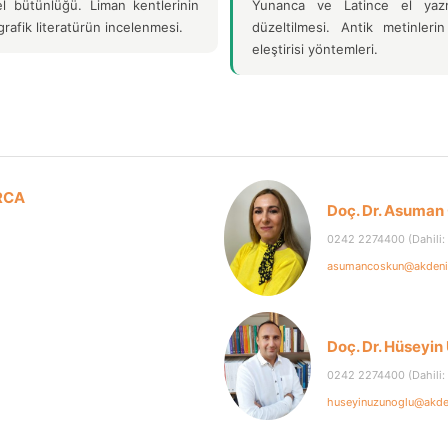
el bütünlüğü. Liman kentlerinin
Yunanca ve Latince el yazma
ografik literatürün incelenmesi.
düzeltilmesi. Antik metinler
eleştirisi yöntemleri.
ARCA
Doç. Dr. Asum
0242 2274400 (Dahili:
asumancoskun@akdeniz
Doç. Dr. Hüsey
0242 2274400 (Dahili:
huseyinuzunoglu@akden