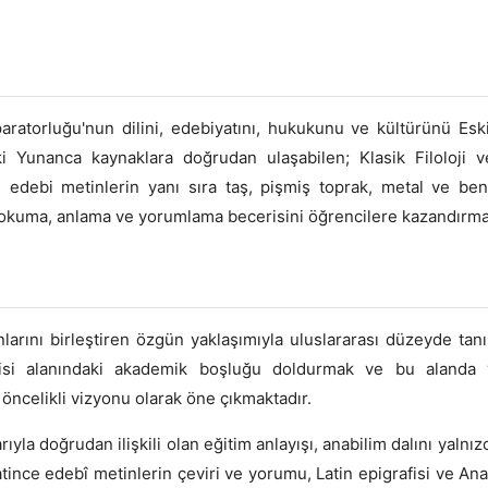
ratorluğu'nun dilini, edebiyatını, hukukunu ve kültürünü Eski
i Yunanca kaynaklara doğrudan ulaşabilen; Klasik Filoloji ve
ı, edebi metinlerin yanı sıra taş, pişmiş toprak, metal ve b
, okuma, anlama ve yorumlama becerisini öğrencilere kazandırma
lanlarını birleştiren özgün yaklaşımıyla uluslararası düzeyde t
fisi alanındaki akademik boşluğu doldurmak ve bu alanda ye
n öncelikli vizyonu olarak öne çıkmaktadır.
ıyla doğrudan ilişkili olan eğitim anlayışı, anabilim dalını yalnız
atince edebî metinlerin çeviri ve yorumu, Latin epigrafisi ve 