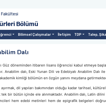
 Fakültesi
türleri Bölümü
ğrenci
Bilimsel Çalışmalar
İletişim
TDP
Talep, Şik
abilim Dalı
yılı Güz döneminden itibaren lisans öğrencisi kabul etmeye başl
r. Anabilim dalı, Eski Yunan Dili ve Edebiyatı Anabilim Dalı ile
ş akademik kimliği bölümün en özgün yanını meydana getirmekted
ayırmak, dil yapıları bakımından olduğu kadar tarihsel, kültüre
ek bir bütün içinde ele alınmaktadır. Anabilim dalı, Latin dilin
ğrencileri hem edebi metinleri hem de epigrafik belgeleri doğ