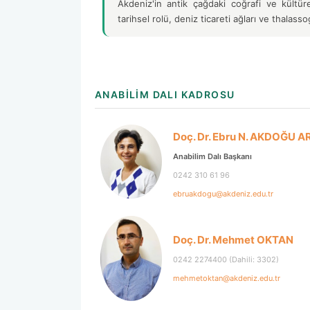
Akdeniz'in antik çağdaki coğrafi ve kültür
tarihsel rolü, deniz ticareti ağları ve thalass
ANABILIM DALI KADROSU
Doç. Dr. Ebru N. AKDOĞU 
Anabilim Dalı Başkanı
0242 310 61 96
ebruakdogu@akdeniz.edu.tr
Doç. Dr. Mehmet OKTAN
0242 2274400 (Dahili: 3302)
mehmetoktan@akdeniz.edu.tr