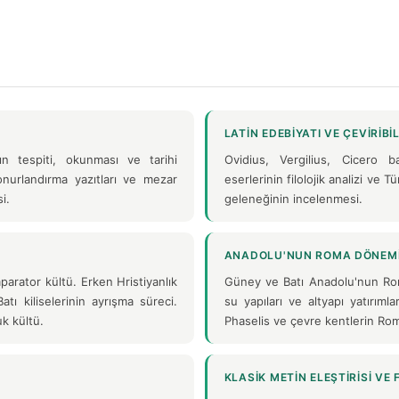
LATIN EDEBIYATI VE ÇEVIRIBI
ın tespiti, okunması ve tarihi
Ovidius, Vergilius, Cicero 
nurlandırma yazıtları ve mezar
eserlerinin filolojik analizi ve T
i.
geleneğinin incelenmesi.
ANADOLU'NUN ROMA DÖNEMI
arator kültü. Erken Hristiyanlık
Güney ve Batı Anadolu'nun Roma
atı kiliselerinin ayrışma süreci.
su yapıları ve altyapı yatırımla
k kültü.
Phaselis ve çevre kentlerin Rom
KLASIK METIN ELEŞTIRISI VE 