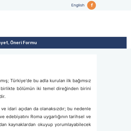
English
ayet, Öneri Formu
amış; Türkiye'de bu adla kurulan ilk bağımsız
 birlikte bölümün iki temel direğinden birini
ir.
l ve idari açıdan da olanaksızdır; bu nedenle
i ve edebiyatını Roma uygarlığının tarihsel ve
rudan kaynaklardan okuyup yorumlayabilecek