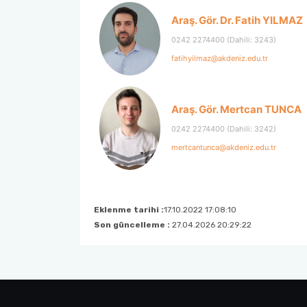
Araş. Gör. Dr. Fatih YILMAZ
0242 2274400 (Dahili: 3243)
fatihyilmaz@akdeniz.edu.tr
Araş. Gör. Mertcan TUNCA
0242 2274400 (Dahili: 3242)
mertcantunca@akdeniz.edu.tr
Eklenme tarihi :
17.10.2022 17:08:10
Son güncelleme :
27.04.2026 20:29:22