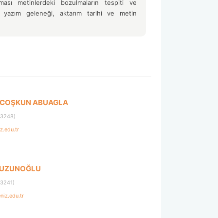
sı metinlerdeki bozulmaların tespiti ve
in yazım geleneği, aktarım tarihi ve metin
an COŞKUN ABUAGLA
 3248)
.edu.tr
in UZUNOĞLU
 3241)
iz.edu.tr