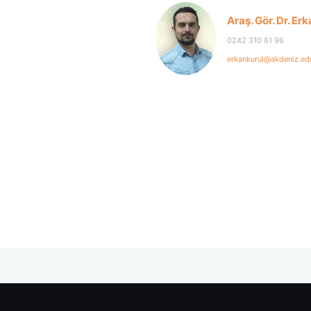
Araş. Gör. Dr. E
0242 310 61 96
erkankurul@akdeniz.edu