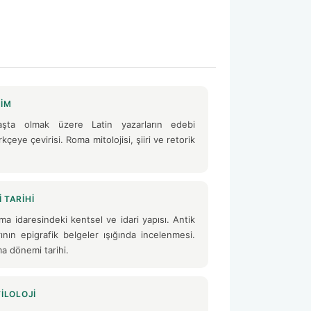
LIM
başta olmak üzere Latin yazarların edebi
ürkçeye çevirisi. Roma mitolojisi, şiiri ve retorik
 TARIHI
 idaresindeki kentsel ve idari yapısı. Antik
rının epigrafik belgeler ışığında incelenmesi.
a dönemi tarihi.
FILOLOJI