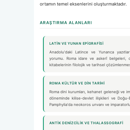
ortamın temel eksenlerini oluşturmaktadır.
ARAŞTIRMA ALANLARI
LATIN VE YUNAN EPIGRAFISI
Anadolu'daki Latince ve Yunanca yazıtlar
yorumu. Roma idare ve askerî belgeleri, o
kitabelerinin filolojik ve tarihsel çözümlenmes
ROMA KÜLTÜR VE DIN TARIHI
Roma dini kurumları, kehanet geleneği ve imp
döneminde kilise-devlet ilişkileri ve Doğu-B
Pamphylia'da neokoros unvanı ve imparatorlu
ANTIK DENIZCILIK VE THALASSOGRAFI